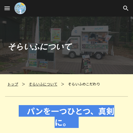
Skip to main content
Skip to navigation
そらいふについて
トップ
＞
そらいふ
について
＞ そらいふのこだわり
パンを一つ
ひとつ、
真剣
に。